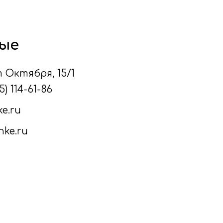
ые
ет Октября, 15/1
5) 114-61-86
e.ru
nke.ru