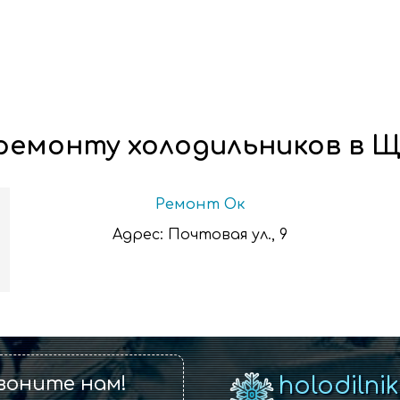
ремонту холодильников в 
Ремонт Ок
Адрес:
Почтовая ул., 9
воните нам!
holodilni