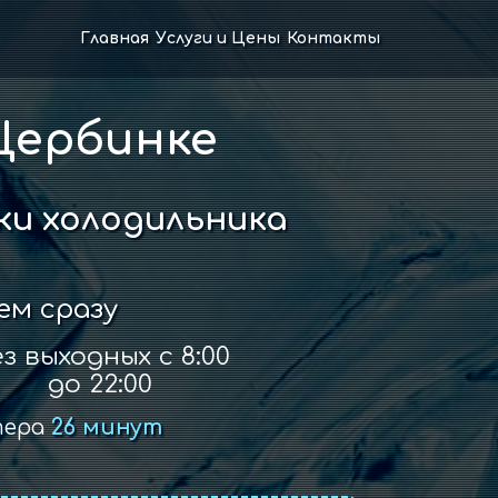
Главная
Услуги и Цены
Контакты
Щербинке
и холодильника
ем сразу
з выходных с 8:00
до 22:00
тера
26 минут